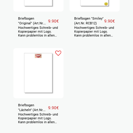
Briefbogen
Briefbogen "Smiley"
9.90
€
9.90
€
"Original" (Art.Nr.
(Art.Nr. RCB12)
Hochwertiges Schreib- und
Hochwertiges Schreib- und
F8030)
Kopierpapier mit Logo.
Kopierpapier mit Logo.
Kann problemlos in allen
Kann problemlos in allen
gängigen Druckern
gängigen Druckern
verwendet werden und
verwendet werden und
integriert sich perfekt in
integriert sich perfekt in
Ihren bestehenden
Ihren bestehenden
Briefkopf. Format DIN A4
Briefkopf. Format DIN A4
(210 x 297 mm) 100 Bogen
(210 x 297 mm) 100 Bogen
= 1 VE Preis netto, zuzgl.
= 1 VE Preis netto, zuzgl.
gesetzlicher
gesetzlicher
Mehrwertsteuer
Mehrwertsteuer
Briefbogen
9.90
€
"Lächeln" (Art.Nr.
Hochwertiges Schreib- und
RCB11)
Kopierpapier mit Logo.
Kann problemlos in allen
gängigen Druckern
verwendet werden und