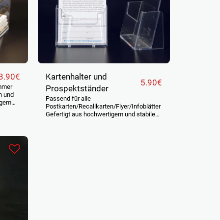
Kartenhalter und
3.90
€
5.90
€
mmer
Prospektständer
n und
Passend für alle
igem
Postkarten/Recallkarten/Flyer/Infoblätter
Gefertigt aus hochwertigem und stabilem
os bei
Acryl. Lieferbar in drei verschiedenen
Breiten: Breite 105 mm für Format DL und
DIN A6 (Postkarten, Flyer, etc.) Breite 155
mm für Format DIN A5 hoch Breite 220
mm für Format DIN A5 quer und DIN A4
hochkant Fülltiefe jeweils ca. 40 mm Und
in jedem Fall sicher verpackt, damit es
problemlos bei Ihnen ankommt... Preis
netto zuzgl. gesetzlicher Mehrwertsteuer