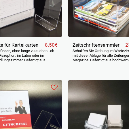
e für Karteikarten
Zeitschriftensammler
8.50
€
2
 finden, ohne lange zu suchen...ob
Schaffen Sie Ordnung im Wartezi
 Rezeption, im Labor oder im
mit dieser Ablage für alle Zeitunge
lungszimmer. Gefertigt aus
Magazine. Gefertigt aus hochwert
rtigem und stabilem Acryl.
und stabilem Acryl. Und in jedem Fall
d für DIN A5-Karten waagrecht
sicher verpackt, damit es probleml
IN A4-Karten hochkant (21 cm
Ihnen ankommt... Preis netto zuzgl.
Auch in einer kleineren Variante für
gesetzlicher Mehrwertsteuer
 oder DIN A6 (10,5 cm breit) Und
em Fall sicher verpackt, damit es
los bei Ihnen ankommt... Preis
zuzgl. gesetzlicher Mehrwertsteuer