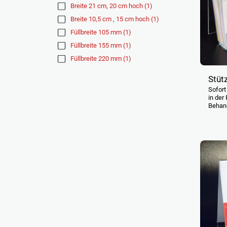
Breite 21 cm, 20 cm hoch
(1)
Breite 10,5 cm , 15 cm hoch
(1)
Füllbreite 105 mm
(1)
Füllbreite 155 mm
(1)
Füllbreite 220 mm
(1)
Stütz
Sofort
in der
Behand
hochwe
Passen
oder D
breit) 
DL hoch
in jed
problem
netto 