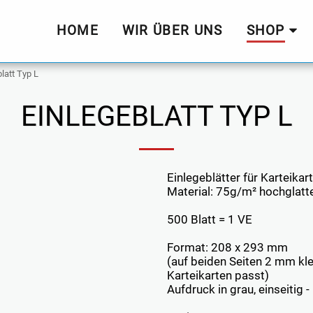
HOME
WIR ÜBER UNS
SHOP
latt Typ L
EINLEGEBLATT TYP L
Einlegeblätter für Karteika
Material: 75g/m² hochglatte
500 Blatt = 1 VE
Format: 208 x 293 mm
(auf beiden Seiten 2 mm klei
Karteikarten passt)
Aufdruck in grau, einseitig