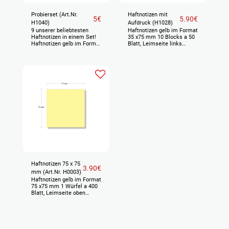
Probierset (Art.Nr.
Haftnotizen mit
5
€
5.90
€
H1040)
Aufdruck (H1028)
9 unserer beliebtesten
Haftnotizen gelb im Format
Haftnotizen in einem Set!
35 x75 mm 10 Blocks a 50
Haftnotizen gelb im Format
Blatt, Leimseite links
35 x 75 mm, verschiedene
Haftet temporär an nahezu
Aufdrucke 9 Blocks a 50
allen Oberflächen, lässt
Blatt = 1 VE Preis netto,
sich rückstandsfrei und
zuzgl. gesetzlicher
einfach wieder entfernen,
Mehrwertsteuer
kann mit Kugelschreiber
oder Filzstift beschriftet
werden. Preis netto, zuzgl.
gesetzlicher
Mehrwertsteuer
Haftnotizen 75 x 75
3.90
€
mm (Art.Nr. H0003)
Haftnotizen gelb im Format
75 x75 mm 1 Würfel a 400
Blatt, Leimseite oben
Haftet temporär an nahezu
allen Oberflächen, lässt
sich rückstandsfrei und
einfach wieder entfernen,
kann mit Kugelschreiber